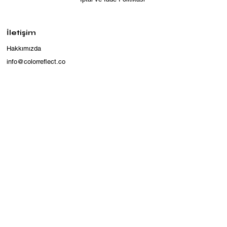
İletişim
Hakkımızda
info@colorreflect.co
+90 542 127 29 97
Istanbul, Türkiye
Abone Ol
Bültenimize abone olun ve yeni gelenler, 
etkinlikler ve özel teklifler hakkında ilk siz 
bilgi sahibi olun.
Email
*
Evet, bülteninize abone olmak 