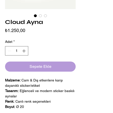
Cloud Ayna
Fiyat
₺1.250,00
Adet
*
Sepete Ekle
Malzeme:
Cam & Dış etkenlere karşı
dayanıklı sticker/etiket
Tasarım:
Eğlenceli ve modern sticker baskılı
aynalar
Renk:
Canlı renk seçenekleri
Boyut:
Ø 20
Şık ve eğlenceli tasarımlarıyla her