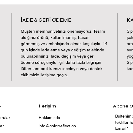
İADE & GERİ ÖDEME
KA
Müşteri memnuniyetinizi önemsiyoruz. Teslim
Sip
aldığınız ürünü, kullanılmamış, hasar
şek
görmemiş ve ambalajında olmak koşuluyla, 14
ara
gün içinde iade etme veya değişim talebinde
sür
bulunabilirsiniz. İade, değişim veya geri
yoğ
ödeme süreçleriyle ilgili daha fazla bilgi için
Sip
lütfen tam politikamızı inceleyin veya destek
kar
ekibimizle iletişime geçin.
e
İletişim
Abone O
Bültenimi
orular
Hakkımızda
teklifler 
lar
info@colorreflect.co
Email
*